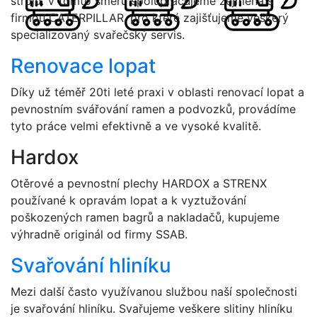
strojů. V tomto směru spolupracujeme zejména s
firmou CATERPILLAR, pro které zajišťujeme veškerý
specializovaný svařečský servis.
Renovace lopat
Díky už téměř 20ti leté praxi v oblasti renovací lopat a
pevnostním svářování ramen a podvozků, provádíme
tyto práce velmi efektivně a ve vysoké kvalitě.
Hardox
Otěrové a pevnostní plechy HARDOX a STRENX
používané k opravám lopat a k vyztužování
poškozených ramen bagrů a nakladačů, kupujeme
výhradně originál od firmy SSAB.
Svařování hliníku
Mezi další často využívanou službou naší společnosti
je svařování hliníku. Svařujeme veškere slitiny hliníku