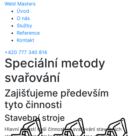
Weld Masters
Úvod
O nás
Služby
Reference
Kontakt
+420 777 340 814
Speciální metody
svařování
Zajišťujeme především
tyto činnosti
Stavební stroje
Hlavní oblastí naší činnosti je svařování stavebních