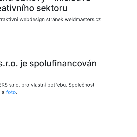
eativního sektoru
atraktivní webdesign stránek weldmasters.cz
.r.o. je spolufinancován
S s.r.o. pro vlastní potřebu. Společnost
k
a
foto
.