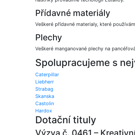
Přídavné materiály
Veškeré přídavné materialy, které používá
Plechy
Veškeré manganované plechy na pancéřová
Spolupracujeme s nejv
Caterpillar
Liebherr
Strabag
Skanska
Castolin
Hardox
Dotační tituly
Výzva č. 0461 – Kreativn