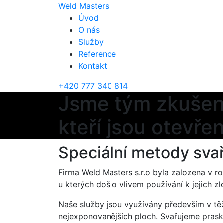
Weld Masters
Úvod
O nás
Služby
Reference
Kontakt
+420 777 340 814
Jsme tým
zkušen
kteří jsou otevř
Speciální metody sva
Firma Weld Masters s.r.o byla zalozena v ro
u kterých došlo vlivem používání k jejich z
Naše služby jsou využívány především v t
nejexponovanějších ploch. Svařujeme pras