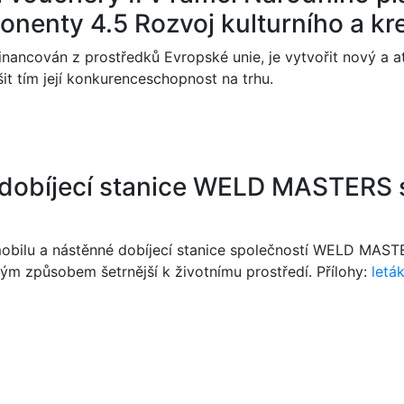
nenty 4.5 Rozvoj kulturního a kr
financován z prostředků Evropské unie, je vytvořit nový a 
it tím její konkurenceschopnost na trhu.
 dobíjecí stanice WELD MASTERS s
mobilu a nástěnné dobíjecí stanice společností WELD MASTER
ým způsobem šetrnější k životnímu prostředí. Přílohy:
letá