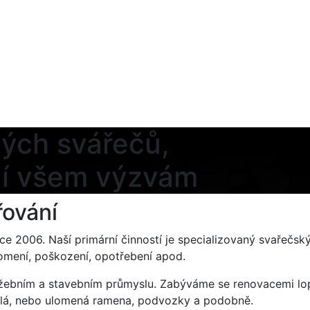
ých svářečů,
ení všem výzvám
řování
ce 2006. Naší primární činností je specializovaný svařečsk
lomení, poškození, opotřebení apod.
ěžebním a stavebním průmyslu. Zabýváme se renovacemi lo
klá, nebo ulomená ramena, podvozky a podobně.