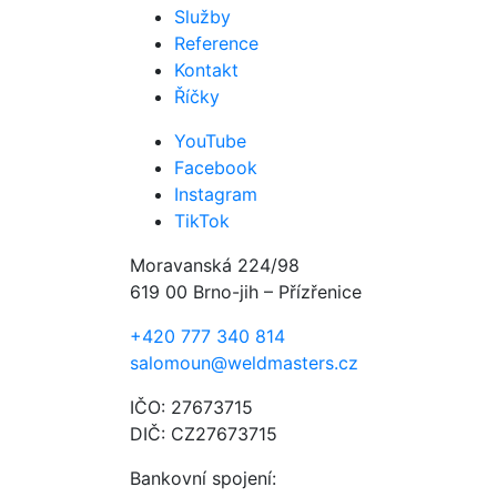
Služby
Reference
Kontakt
Říčky
YouTube
Facebook
Instagram
TikTok
Moravanská 224/98
619 00 Brno-jih – Přízřenice
+420 777 340 814
salomoun@weldmasters.cz
IČO: 27673715
DIČ: CZ27673715
Bankovní spojení: