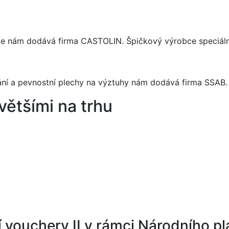
me nám dodává firma CASTOLIN. Špičkový výrobce speciáln
ní a pevnostní plechy na výztuhy nám dodává firma SSAB
ětšími na trhu
í vouchery II v rámci Národního pl