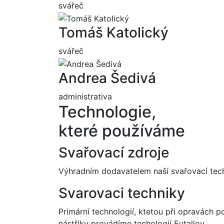
svářeč
Tomáš Katolický
svářeč
Andrea Šedivá
administrativa
Technologie,
které používáme
Svařovací zdroje
Výhradním dodavatelem naší svařovací tech
Svarovaci techniky
Primární technologií, ktetou při opravách
nástřiky provádíme techologií Eutalloy.