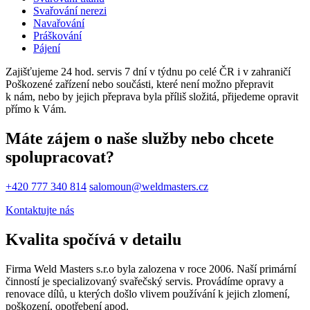
Svařování nerezi
Navařování
Práškování
Pájení
Zajišťujeme 24 hod. servis 7 dní v týdnu po celé ČR i v zahraničí
Poškozené zařízení nebo součásti, které není možno přepravit
k nám, nebo by jejich přeprava byla příliš složitá, přijedeme opravit
přímo k Vám.
Máte zájem o naše služby nebo chcete
spolupracovat?
+420 777 340 814
salomoun@weldmasters.cz
Kontaktujte nás
Kvalita spočívá v detailu
Firma Weld Masters s.r.o byla zalozena v roce 2006. Naší primární
činností je specializovaný svařečský servis. Provádíme opravy a
renovace dílů, u kterých došlo vlivem používání k jejich zlomení,
poškození, opotřebení apod.