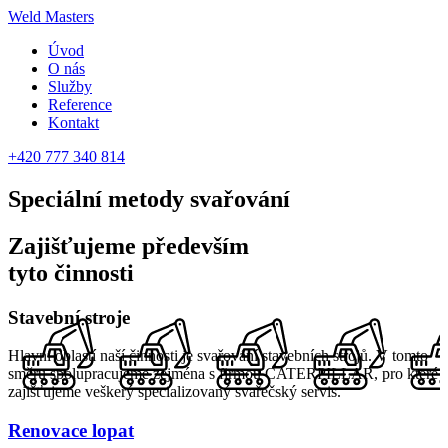
Weld Masters
Úvod
O nás
Služby
Reference
Kontakt
+420 777 340 814
Speciální metody
svařování
Zajišťujeme především
tyto činnosti
Stavební stroje
Hlavní oblastí naší činnosti je svařování stavebních strojů. V tomto
směru spolupracujeme zejména s firmou CATERPILLAR, pro které
zajišťujeme veškerý specializovaný svařečský servis.
Renovace lopat