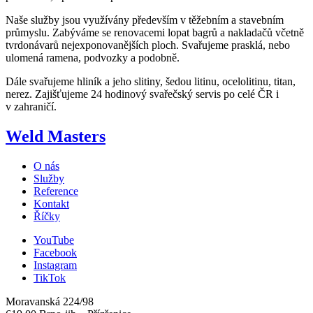
Naše služby jsou využívány především v těžebním a stavebním
průmyslu. Zabýváme se renovacemi lopat bagrů a nakladačů včetně
tvrdonávarů nejexponovanějších ploch. Svařujeme prasklá, nebo
ulomená ramena, podvozky a podobně.
Dále svařujeme hliník a jeho slitiny, šedou litinu, ocelolitinu, titan,
nerez. Zajišťujeme 24 hodinový svařečský servis po celé ČR i
v zahraničí.
Weld Masters
O nás
Služby
Reference
Kontakt
Říčky
YouTube
Facebook
Instagram
TikTok
Moravanská 224/98