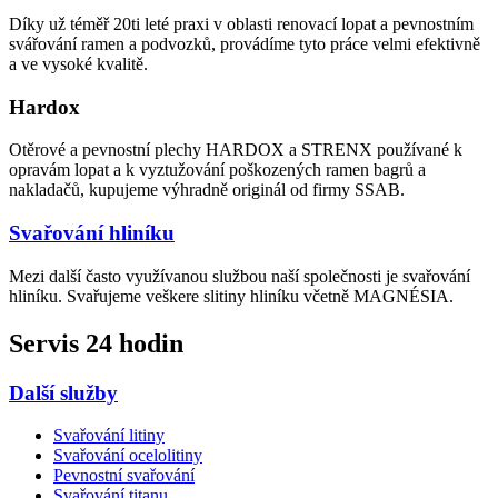
Díky už téměř 20ti leté praxi v oblasti renovací lopat a pevnostním
svářování ramen a podvozků, provádíme tyto práce velmi efektivně
a ve vysoké kvalitě.
Hardox
Otěrové a pevnostní plechy HARDOX a STRENX používané k
opravám lopat a k vyztužování poškozených ramen bagrů a
nakladačů, kupujeme výhradně originál od firmy SSAB.
Svařování hliníku
Mezi další často využívanou službou naší společnosti je svařování
hliníku. Svařujeme veškere slitiny hliníku včetně MAGNÉSIA.
Servis 24 hodin
Další služby
Svařování litiny
Svařování ocelolitiny
Pevnostní svařování
Svařování titanu