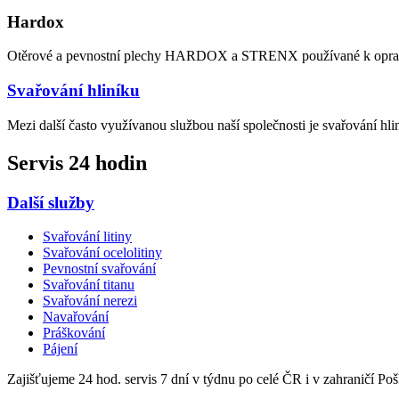
Hardox
Otěrové a pevnostní plechy HARDOX a STRENX používané k opravám
Svařování hliníku
Mezi další často využívanou službou naší společnosti je svařování h
Servis 24 hodin
Další služby
Svařování litiny
Svařování ocelolitiny
Pevnostní svařování
Svařování titanu
Svařování nerezi
Navařování
Práškování
Pájení
Zajišťujeme 24 hod. servis 7 dní v týdnu po celé ČR i v zahraničí Poš