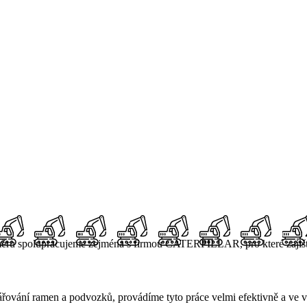
o směru spolupracujeme zejména s firmou CATERPILLAR, pro které zajiš
vářování ramen a podvozků, provádíme tyto práce velmi efektivně a ve v