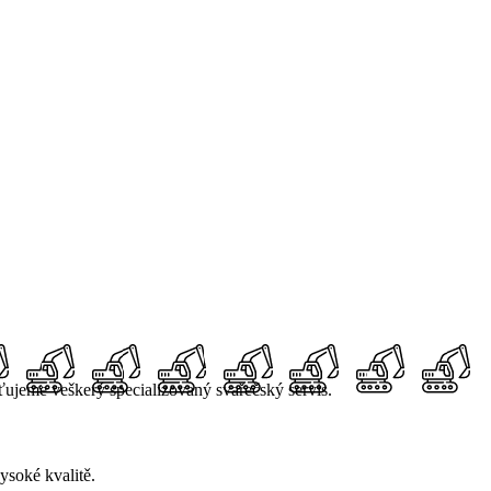
ťujeme veškerý specializovaný svařečský servis.
ysoké kvalitě.