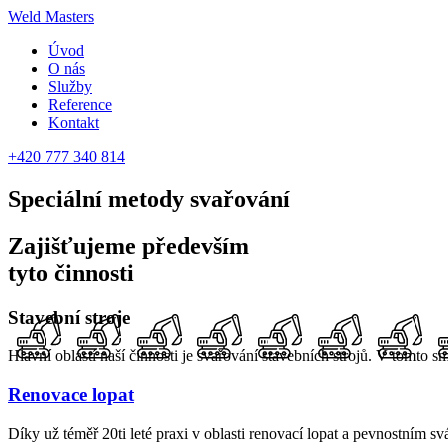
Weld Masters
Úvod
O nás
Služby
Reference
Kontakt
+420 777 340 814
Speciální metody
svařování
Zajišťujeme především
tyto činnosti
Stavební stroje
Hlavní oblastí naší činnosti je svařování stavebních strojů. V tomt
Renovace lopat
Díky už téměř 20ti leté praxi v oblasti renovací lopat a pevnostním s