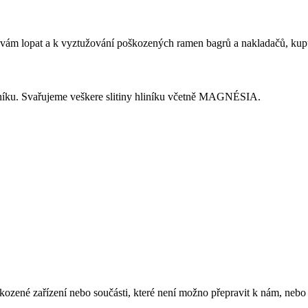
 lopat a k vyztužování poškozených ramen bagrů a nakladačů, kupu
liníku. Svařujeme veškere slitiny hliníku včetně MAGNÉSIA.
kozené zařízení nebo součásti, které není možno přepravit k nám, nebo b