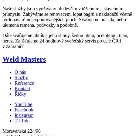
Naše služby jsou využívány především v těžebním a stavebním
průmyslu. Zabýváme se renovacemi lopat bagrů a nakladačů včetně
tvrdonávarů nejexponovanějších ploch. Svařujeme prasklá, nebo
ulomená ramena, podvozky a podobně.
Dále svařujeme hliník a jeho slitiny, šedou litinu, ocelolitinu, titan,
nerez. Zajišťujeme 24 hodinový svařečský servis po celé ČR i
v zahraničí.
Weld Masters
O nás
Služby
Reference
Kontakt
Říčky
YouTube
Facebook
Instagram
TikTok
Moravanská 224/98