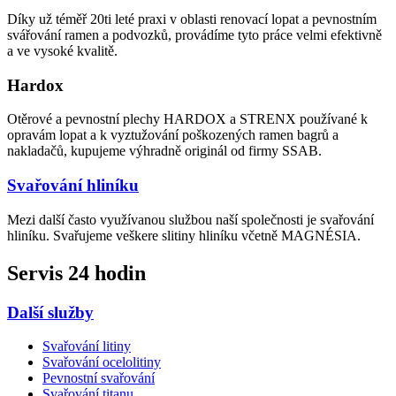
Díky už téměř 20ti leté praxi v oblasti renovací lopat a pevnostním
svářování ramen a podvozků, provádíme tyto práce velmi efektivně
a ve vysoké kvalitě.
Hardox
Otěrové a pevnostní plechy HARDOX a STRENX používané k
opravám lopat a k vyztužování poškozených ramen bagrů a
nakladačů, kupujeme výhradně originál od firmy SSAB.
Svařování hliníku
Mezi další často využívanou službou naší společnosti je svařování
hliníku. Svařujeme veškere slitiny hliníku včetně MAGNÉSIA.
Servis 24 hodin
Další služby
Svařování litiny
Svařování ocelolitiny
Pevnostní svařování
Svařování titanu