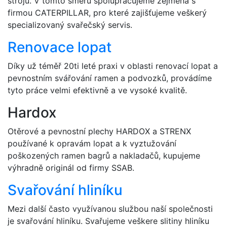
strojů. V tomto směru spolupracujeme zejména s
firmou CATERPILLAR, pro které zajišťujeme veškerý
specializovaný svařečský servis.
Renovace lopat
Díky už téměř 20ti leté praxi v oblasti renovací lopat a
pevnostním svářování ramen a podvozků, provádíme
tyto práce velmi efektivně a ve vysoké kvalitě.
Hardox
Otěrové a pevnostní plechy HARDOX a STRENX
používané k opravám lopat a k vyztužování
poškozených ramen bagrů a nakladačů, kupujeme
výhradně originál od firmy SSAB.
Svařování hliníku
Mezi další často využívanou službou naší společnosti
je svařování hliníku. Svařujeme veškere slitiny hliníku