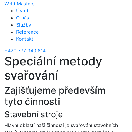
Weld Masters
Úvod
O nás
Služby
Reference
Kontakt
+420 777 340 814
Speciální metody
svařování
Zajišťujeme především
tyto činnosti
Stavební stroje
Hlavní oblastí naší činnosti je svařování stavebních