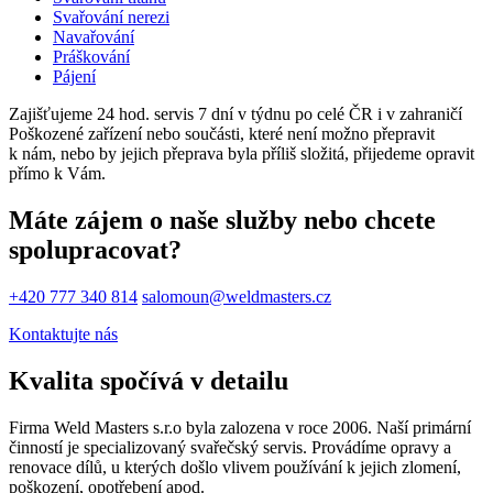
Svařování nerezi
Navařování
Práškování
Pájení
Zajišťujeme 24 hod. servis 7 dní v týdnu po celé ČR i v zahraničí
Poškozené zařízení nebo součásti, které není možno přepravit
k nám, nebo by jejich přeprava byla příliš složitá, přijedeme opravit
přímo k Vám.
Máte zájem o naše služby nebo chcete
spolupracovat?
+420 777 340 814
salomoun@weldmasters.cz
Kontaktujte nás
Kvalita spočívá v detailu
Firma Weld Masters s.r.o byla zalozena v roce 2006. Naší primární
činností je specializovaný svařečský servis. Provádíme opravy a
renovace dílů, u kterých došlo vlivem používání k jejich zlomení,
poškození, opotřebení apod.