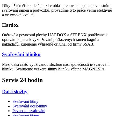
Díky už téměř 20ti leté praxi v oblasti renovací lopat a pevnostním
svářování ramen a podvozků, provádíme tyto práce velmi efektivně
a ve vysoké kvalitě.
Hardox
Otěrové a pevnostní plechy HARDOX a STRENX používané k
opravám lopat a k vyztužování poškozených ramen bagrů a
nakladačů, kupujeme výhradně originál od firmy SSAB.
Svařování hliníku
Mezi další často využívanou službou naší společnosti je svařování
hliníku. Svařujeme veškere slitiny hliníku včetně MAGNÉSIA.
Servis 24 hodin
Další služby
Svařování litiny
Svařování ocelolitiny
Pevnostní svařování
Svařování titanu