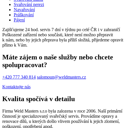
Svařování nerezi
Navařování
Práškování
Pájení
Zajišťujeme 24 hod. servis 7 dní v týdnu po celé ČR i v zahraničí
Poškozené zařízení nebo součásti, které není možno přepravit
k nám, nebo by jejich přeprava byla příliš složitá, přijedeme opravit
přímo k Vám.
Máte zájem o naše služby nebo chcete
spolupracovat?
+420 777 340 814
salomoun@weldmasters.cz
Kontaktujte nás
Kvalita spočívá v detailu
Firma Weld Masters s.r.o byla zalozena v roce 2006. Naší primární
činností je specializovaný svařečský servis. Provádíme opravy a
renovace dílů, u kterých došlo vlivem používání k jejich zlomení,
poškození, opotřebení apod.