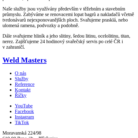
Naše služby jsou využívány především v těžebním a stavebním
průmyslu. Zabýváme se renovacemi lopat bagrů a nakladačů včetně
tvrdonávarů nejexponovanějších ploch. Svařujeme prasklá, nebo
ulomená ramena, podvozky a podobně.
Dále svařujeme hliník a jeho slitiny, šedou litinu, ocelolitinu, titan,
nerez. Zajišťujeme 24 hodinový svařečský servis po celé ČR i
v zahraničí.
Weld Masters
O nás
Služby
Reference
Kontakt
Říčky
YouTube
Facebook
Instagram
TikTok
Moravanská 224/98