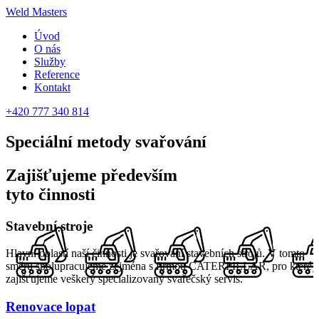
Weld Masters
Úvod
O nás
Služby
Reference
Kontakt
+420 777 340 814
Speciální metody
svařování
Zajišťujeme především
tyto činnosti
Stavební stroje
Hlavní oblastí naší činnosti je svařování stavebních strojů. V tomto
směru spolupracujeme zejména s firmou CATERPILLAR, pro které
zajišťujeme veškerý specializovaný svařečský servis.
Renovace lopat