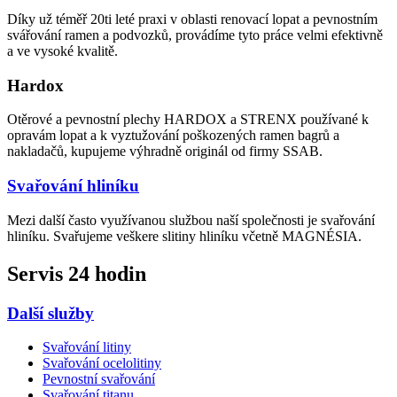
Díky už téměř 20ti leté praxi v oblasti renovací lopat a pevnostním
svářování ramen a podvozků, provádíme tyto práce velmi efektivně
a ve vysoké kvalitě.
Hardox
Otěrové a pevnostní plechy HARDOX a STRENX používané k
opravám lopat a k vyztužování poškozených ramen bagrů a
nakladačů, kupujeme výhradně originál od firmy SSAB.
Svařování hliníku
Mezi další často využívanou službou naší společnosti je svařování
hliníku. Svařujeme veškere slitiny hliníku včetně MAGNÉSIA.
Servis 24 hodin
Další služby
Svařování litiny
Svařování ocelolitiny
Pevnostní svařování
Svařování titanu