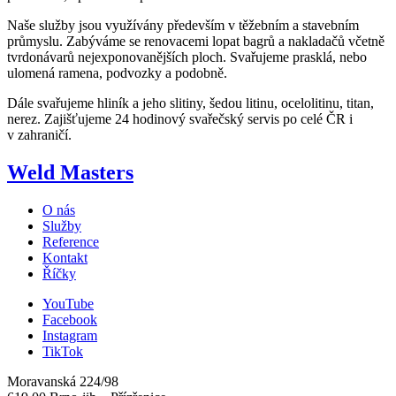
Naše služby jsou využívány především v těžebním a stavebním
průmyslu. Zabýváme se renovacemi lopat bagrů a nakladačů včetně
tvrdonávarů nejexponovanějších ploch. Svařujeme prasklá, nebo
ulomená ramena, podvozky a podobně.
Dále svařujeme hliník a jeho slitiny, šedou litinu, ocelolitinu, titan,
nerez. Zajišťujeme 24 hodinový svařečský servis po celé ČR i
v zahraničí.
Weld Masters
O nás
Služby
Reference
Kontakt
Říčky
YouTube
Facebook
Instagram
TikTok
Moravanská 224/98