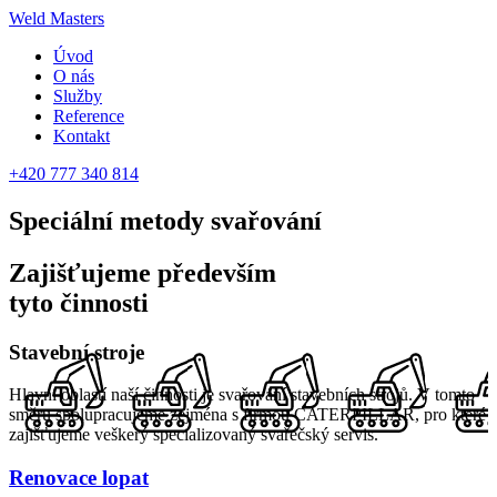
Weld Masters
Úvod
O nás
Služby
Reference
Kontakt
+420 777 340 814
Speciální metody
svařování
Zajišťujeme především
tyto činnosti
Stavební stroje
Hlavní oblastí naší činnosti je svařování stavebních strojů. V tomto
směru spolupracujeme zejména s firmou CATERPILLAR, pro které
zajišťujeme veškerý specializovaný svařečský servis.
Renovace lopat