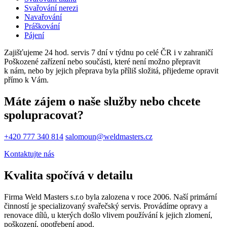
Svařování nerezi
Navařování
Práškování
Pájení
Zajišťujeme 24 hod. servis 7 dní v týdnu po celé ČR i v zahraničí
Poškozené zařízení nebo součásti, které není možno přepravit
k nám, nebo by jejich přeprava byla příliš složitá, přijedeme opravit
přímo k Vám.
Máte zájem o naše služby nebo chcete
spolupracovat?
+420 777 340 814
salomoun@weldmasters.cz
Kontaktujte nás
Kvalita spočívá v detailu
Firma Weld Masters s.r.o byla zalozena v roce 2006. Naší primární
činností je specializovaný svařečský servis. Provádíme opravy a
renovace dílů, u kterých došlo vlivem používání k jejich zlomení,
poškození, opotřebení apod.