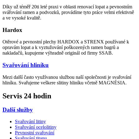
Díky už téměř 20ti leté praxi v oblasti renovací lopat a pevnostním
svářování ramen a podvozků, provádíme tyto práce velmi efektivně
a ve vysoké kvalitě.
Hardox
Otěrové a pevnostní plechy HARDOX a STRENX používané k
opravám lopat a k vyztužování poškozených ramen bagrů a
nakladačů, kupujeme výhradně originál od firmy SSAB.
Svařování hliníku
Mezi další často využívanou službou naší společnosti je svařování
hliníku. Svařujeme veškere slitiny hliníku včetně MAGNÉSIA.
Servis 24 hodin
Další služby
Svařování litiny
Svařování ocelolitiny
Pevnostní svařování
Svařování titanu